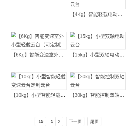
罩
【4Kg】智能轻载电动云台
新
闻
动
【6Kg】智能变速室外小型轻载云台（可定制）
【15kg】小型双轴电动云台
态
公
司
动
【10kg】小型智能轻载变速云台定制云台
【30kg】智能控制双轴云台
态
行
15
1
2
下一页
尾页
业