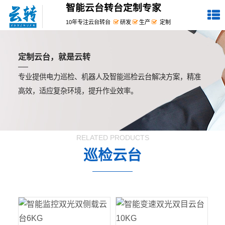
智能云台转台定制专家
首
10年专注云台转台
研发
生产
定制
页
产
定制云台，就是云转
品
专业提供电力巡检、机器人及智能巡检云台解决方案，精准
高效，适应复杂环境，提升作业效率。
中
心
RELATED PRODUCTS
二
巡检云台
维
云
台
一