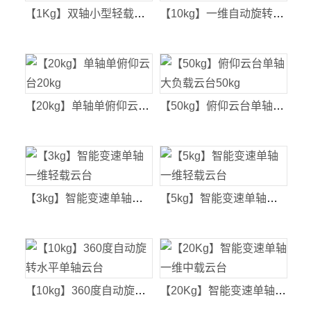
【1Kg】双轴小型轻载电动云台
【10kg】一维自动旋转单俯仰云台10kg
维
云
台
【20kg】单轴单俯仰云台20kg
【50kg】俯仰云台单轴大负载云台50kg
定
制
系
【3kg】智能变速单轴一维轻载云台
【5kg】智能变速单轴一维轻载云台
列
转
台
【10kg】360度自动旋转水平单轴云台
【20Kg】智能变速单轴一维中载云台
护